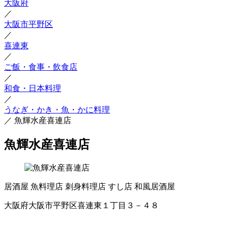
大阪府
／
大阪市平野区
／
喜連東
／
ご飯・食事・飲食店
／
和食・日本料理
／
うなぎ・かき・魚・かに料理
／
魚輝水産喜連店
魚輝水産喜連店
居酒屋
魚料理店
刺身料理店
すし店
和風居酒屋
大阪府大阪市平野区喜連東１丁目３－４８