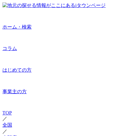
ホーム・検索
コラム
はじめての方
事業主の方
TOP
／
全国
／