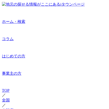
ホーム・検索
コラム
はじめての方
事業主の方
TOP
／
全国
／