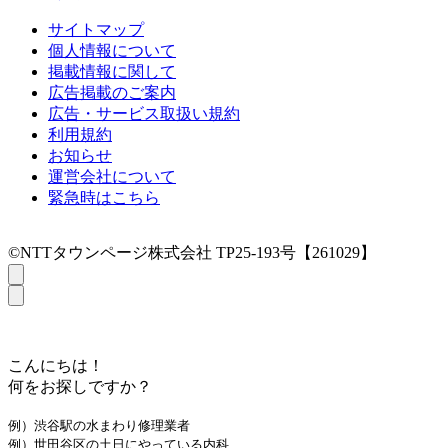
サイトマップ
個人情報について
掲載情報に関して
広告掲載のご案内
広告・サービス取扱い規約
利用規約
お知らせ
運営会社について
緊急時はこちら
©NTTタウンページ株式会社 TP25-193号【261029】
こんにちは！
何をお探しですか？
例）渋谷駅の水まわり修理業者
例）世田谷区の土日にやっている内科