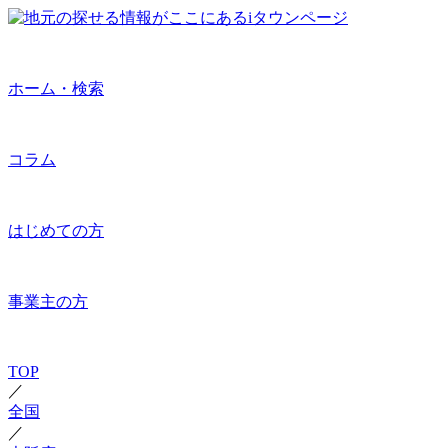
ホーム・検索
コラム
はじめての方
事業主の方
TOP
／
全国
／