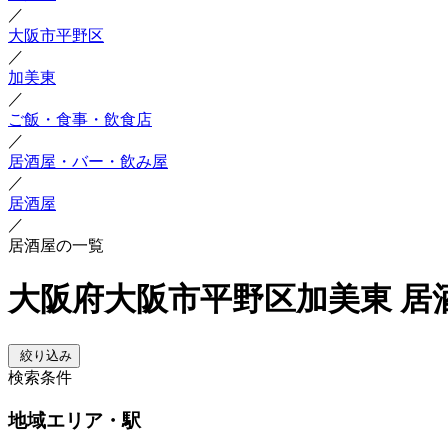
／
大阪市平野区
／
加美東
／
ご飯・食事・飲食店
／
居酒屋・バー・飲み屋
／
居酒屋
／
居酒屋の一覧
大阪府大阪市平野区加美東 居
絞り込み
検索条件
地域
エリア・駅