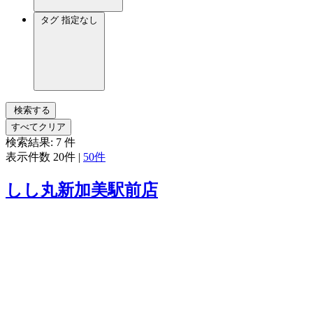
タグ
指定なし
検索する
すべてクリア
検索結果:
7
件
表示件数
20件
|
50件
しし丸新加美駅前店