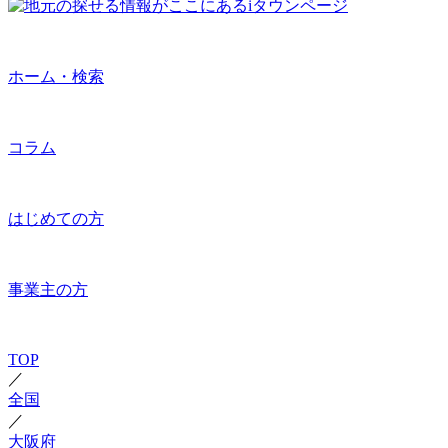
ホーム・検索
コラム
はじめての方
事業主の方
TOP
／
全国
／
大阪府