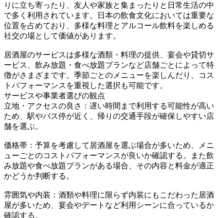
りに立ち寄ったり、友人や家族と集まったりと日常生活の中
で多く利用されています。日本の飲食文化においては重要な
位置を占めており、多様な料理とアルコール飲料を楽しめる
社交の場として価値があります。
居酒屋のサービスは多様な酒類・料理の提供、宴会や貸切サ
ービス、飲み放題・食べ放題プランなど店舗ごとによって特
徴がさまざまです。季節ごとのメニューを楽しんだり、コス
トパフォーマンスを重視した選択も可能です。
サービスや事業者選びの観点
立地・アクセスの良さ：遅い時間まで利用する可能性が高い
ため、駅やバス停が近く、帰りの交通手段が確保しやすい店
舗を選ぶ。
価格帯：予算を考慮して居酒屋を選ぶ場合が多いため、メニ
ューごとのコストパフォーマンスが良いか確認する。また飲
み放題や食べ放題プランがある場合、その内容と料金が適正
かどうか判断する。
雰囲気や内装：酒類や料理に限らず内装にもこだわった居酒
屋が多いため、宴会やデートなど利用シーンに合っているか
確認する。