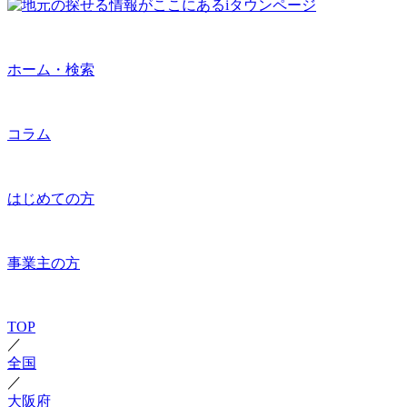
ホーム・検索
コラム
はじめての方
事業主の方
TOP
／
全国
／
大阪府