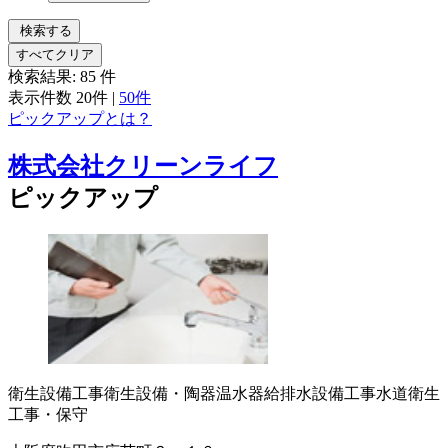
検索する
すべてクリア
検索結果:
85
件
表示件数
20件
|
50件
ピックアップとは？
株式会社クリーンライフ
ピックアップ
衛生設備工事
衛生設備・陶器
温水器
給排水設備工事
水道衛生
工事・保守