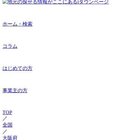
ホーム・検索
コラム
はじめての方
事業主の方
TOP
／
全国
／
大阪府