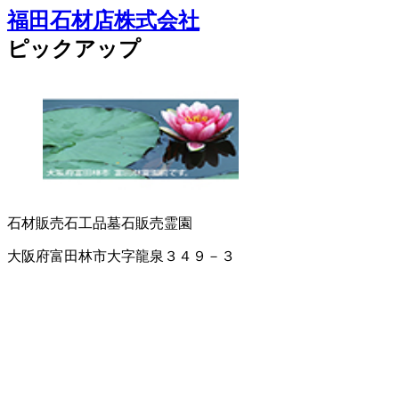
福田石材店株式会社
ピックアップ
石材販売
石工品
墓石販売
霊園
大阪府富田林市大字龍泉３４９－３