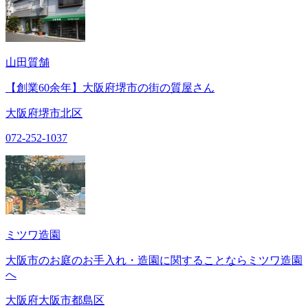
山田質舗
【創業60余年】大阪府堺市の街の質屋さん
大阪府堺市北区
072-252-1037
ミツワ造園
大阪市のお庭のお手入れ・造園に関することならミツワ造園
へ
大阪府大阪市都島区