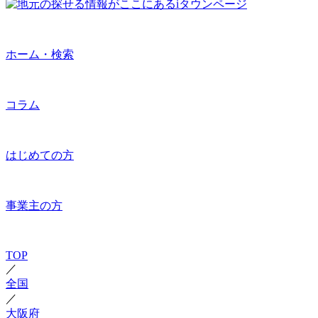
ホーム・検索
コラム
はじめての方
事業主の方
TOP
／
全国
／
大阪府