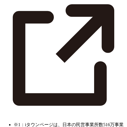
※1：iタウンページは、日本の民営事業所数516万事業