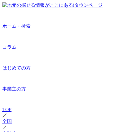
ホーム・検索
コラム
はじめての方
事業主の方
TOP
／
全国
／