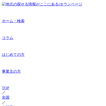
ホーム・検索
コラム
はじめての方
事業主の方
TOP
／
全国
／