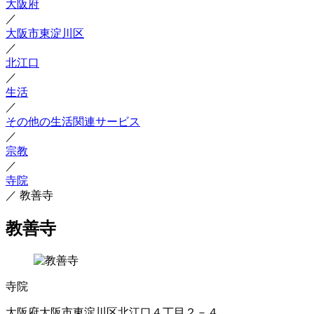
大阪府
／
大阪市東淀川区
／
北江口
／
生活
／
その他の生活関連サービス
／
宗教
／
寺院
／
教善寺
教善寺
寺院
大阪府大阪市東淀川区北江口４丁目２－４