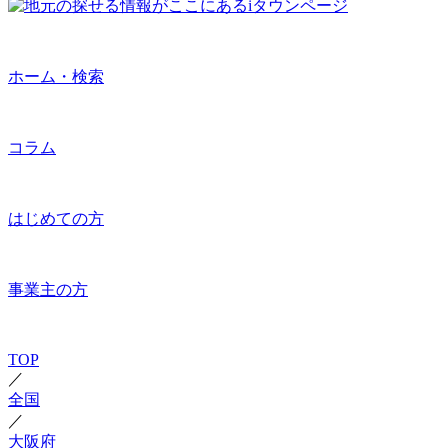
ホーム・検索
コラム
はじめての方
事業主の方
TOP
／
全国
／
大阪府