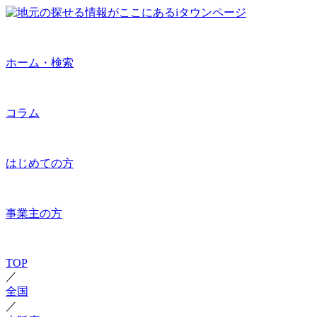
ホーム・検索
コラム
はじめての方
事業主の方
TOP
／
全国
／