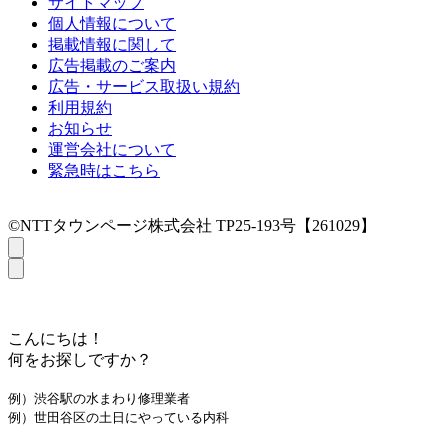
サイトマップ
個人情報について
掲載情報に関して
広告掲載のご案内
広告・サービス取扱い規約
利用規約
お知らせ
運営会社について
緊急時はこちら
©NTTタウンページ株式会社 TP25-193号【261029】
こんにちは！
何をお探しですか？
例）渋谷駅の水まわり修理業者
例）世田谷区の土日にやっている内科