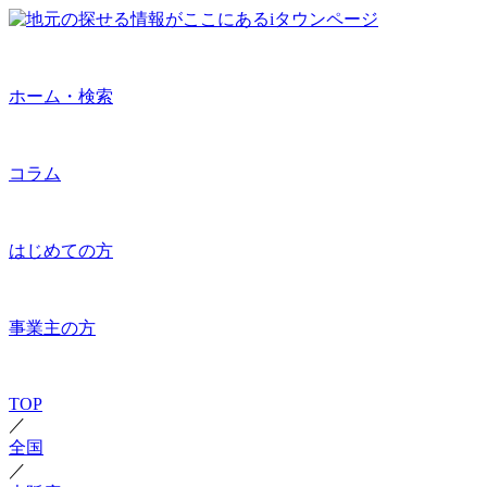
ホーム・検索
コラム
はじめての方
事業主の方
TOP
／
全国
／