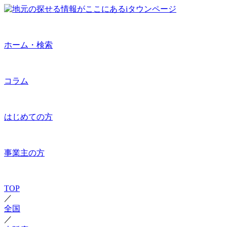
ホーム・検索
コラム
はじめての方
事業主の方
TOP
／
全国
／