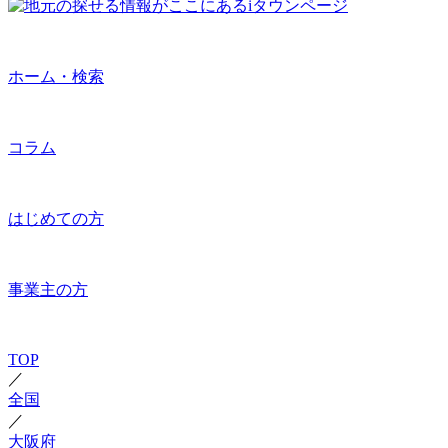
ホーム・検索
コラム
はじめての方
事業主の方
TOP
／
全国
／
大阪府