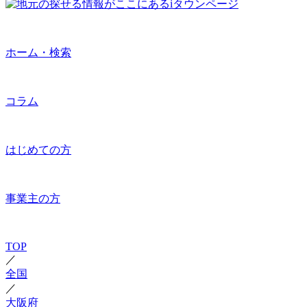
ホーム・検索
コラム
はじめての方
事業主の方
TOP
／
全国
／
大阪府