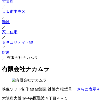
大阪府
／
大阪市中央区
／
難波
／
家・住宅
／
セキュリティ・鍵
／
鍵屋
／
有限会社ナカムラ
有限会社ナカムラ
映像ソフト制作
鍵
鍵製造
鍵販売
喫煙具
さらに表示＋
大阪府大阪市中央区難波４丁目４－５