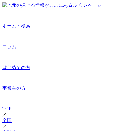
ホーム・検索
コラム
はじめての方
事業主の方
TOP
／
全国
／