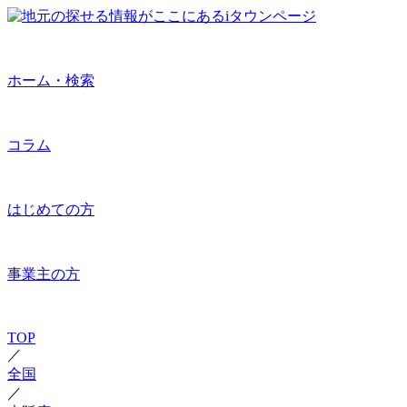
ホーム・検索
コラム
はじめての方
事業主の方
TOP
／
全国
／