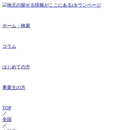
ホーム・検索
コラム
はじめての方
事業主の方
TOP
／
全国
／