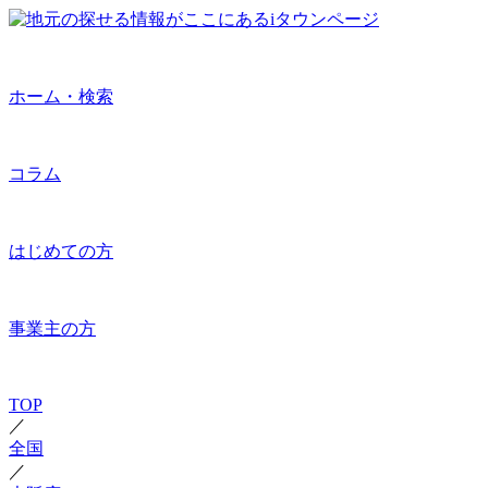
ホーム・検索
コラム
はじめての方
事業主の方
TOP
／
全国
／