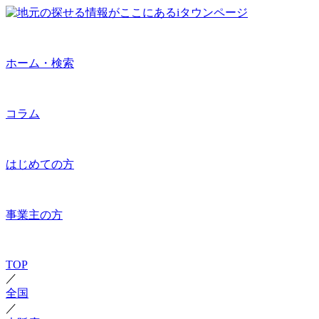
ホーム・検索
コラム
はじめての方
事業主の方
TOP
／
全国
／