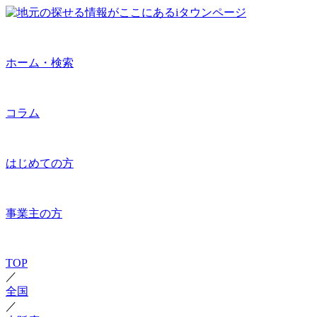
ホーム・検索
コラム
はじめての方
事業主の方
TOP
／
全国
／