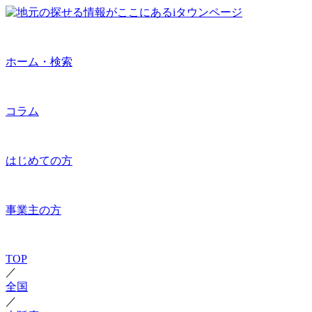
ホーム・検索
コラム
はじめての方
事業主の方
TOP
／
全国
／