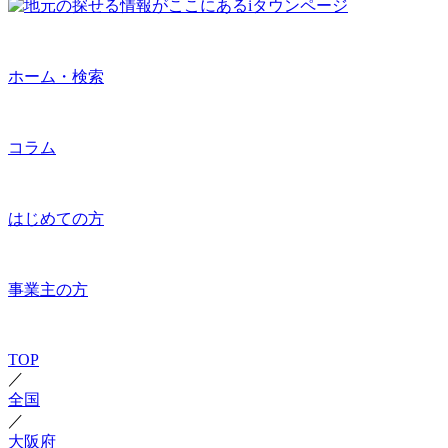
ホーム・検索
コラム
はじめての方
事業主の方
TOP
／
全国
／
大阪府