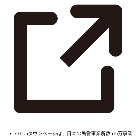
※1：iタウンページは、日本の民営事業所数516万事業