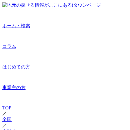
ホーム・検索
コラム
はじめての方
事業主の方
TOP
／
全国
／