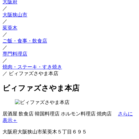
大阪府
／
大阪狭山市
／
茱萸木
／
ご飯・食事・飲食店
／
専門料理店
／
焼肉・ステーキ・すき焼き
／
ビィファズさやま本店
ビィファズさやま本店
居酒屋
飲食店
韓国料理店
ホルモン料理店
焼肉店
さらに
表示＋
大阪府大阪狭山市茱萸木５丁目６９５