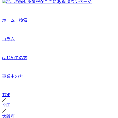
ホーム・検索
コラム
はじめての方
事業主の方
TOP
／
全国
／
大阪府