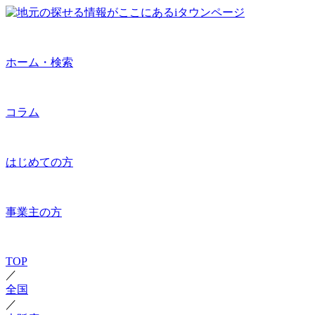
ホーム・検索
コラム
はじめての方
事業主の方
TOP
／
全国
／