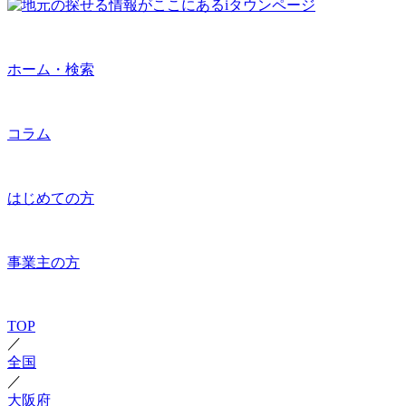
ホーム・検索
コラム
はじめての方
事業主の方
TOP
／
全国
／
大阪府