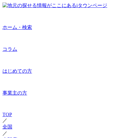
ホーム・検索
コラム
はじめての方
事業主の方
TOP
／
全国
／