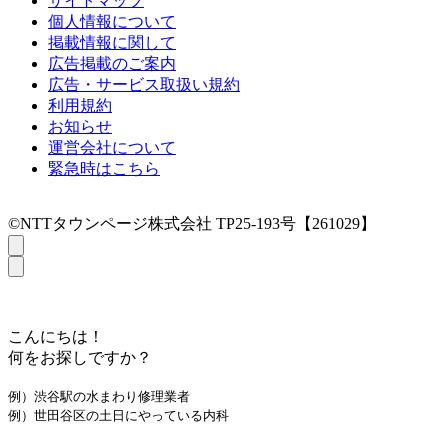
サイトマップ
個人情報について
掲載情報に関して
広告掲載のご案内
広告・サービス取扱い規約
利用規約
お知らせ
運営会社について
緊急時はこちら
©NTTタウンページ株式会社 TP25-193号【261029】
こんにちは！
何をお探しですか？
例）渋谷駅の水まわり修理業者
例）世田谷区の土日にやっている内科