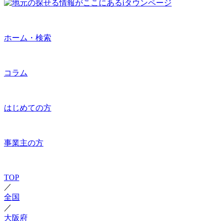
ホーム・検索
コラム
はじめての方
事業主の方
TOP
／
全国
／
大阪府