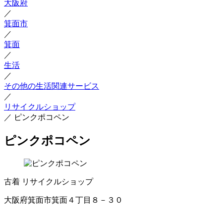
大阪府
／
箕面市
／
箕面
／
生活
／
その他の生活関連サービス
／
リサイクルショップ
／
ピンクポコペン
ピンクポコペン
古着
リサイクルショップ
大阪府箕面市箕面４丁目８－３０