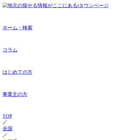
ホーム・検索
コラム
はじめての方
事業主の方
TOP
／
全国
／