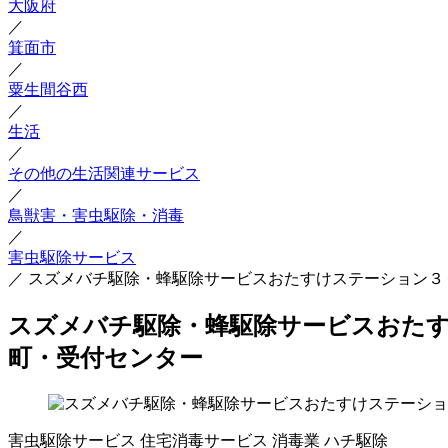
大阪府
／
箕面市
／
粟生間谷西
／
生活
／
その他の生活関連サービス
／
鳥獣害・害虫駆除・消毒
／
害虫駆除サービス
／
スズメバチ駆除・蜂駆除サービスおたすけステーション３
スズメバチ駆除・蜂駆除サービスおたす
町・受付センター
害虫駆除サービス
住宅消毒サービス
消毒業
ハチ駆除