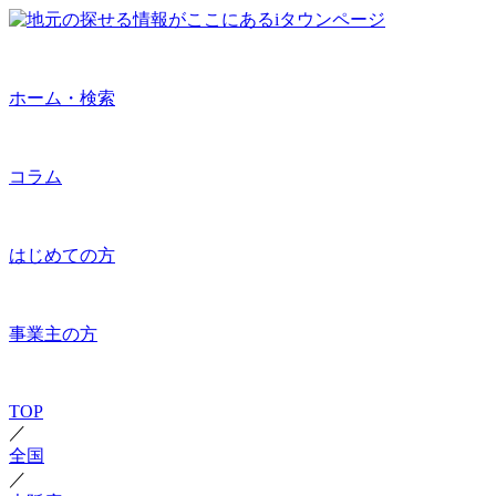
ホーム・検索
コラム
はじめての方
事業主の方
TOP
／
全国
／