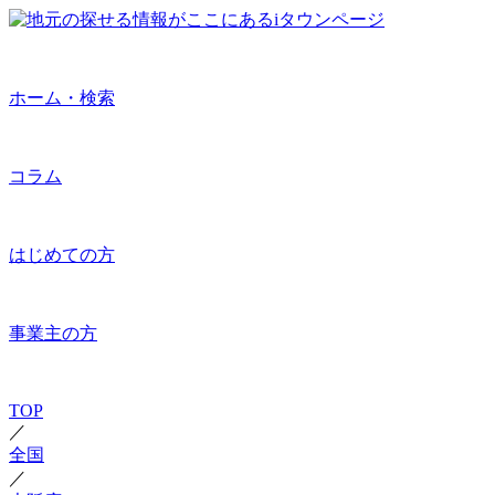
ホーム・検索
コラム
はじめての方
事業主の方
TOP
／
全国
／