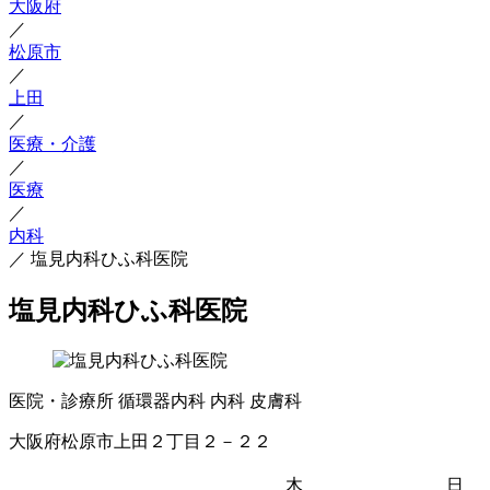
大阪府
／
松原市
／
上田
／
医療・介護
／
医療
／
内科
／
塩見内科ひふ科医院
塩見内科ひふ科医院
医院・診療所
循環器内科
内科
皮膚科
大阪府松原市上田２丁目２－２２
木
日