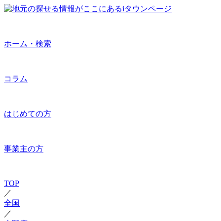
ホーム・検索
コラム
はじめての方
事業主の方
TOP
／
全国
／