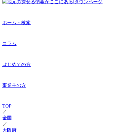
ホーム・検索
コラム
はじめての方
事業主の方
TOP
／
全国
／
大阪府