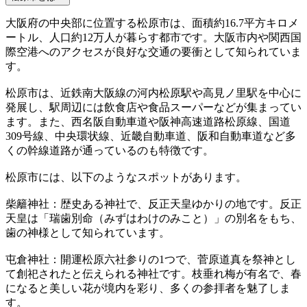
大阪府の中央部に位置する松原市は、面積約16.7平方キロメ
ートル、人口約12万人が暮らす都市です。大阪市内や関西国
際空港へのアクセスが良好な交通の要衝として知られていま
す。
松原市は、近鉄南大阪線の河内松原駅や高見ノ里駅を中心に
発展し、駅周辺には飲食店や食品スーパーなどが集まってい
ます。また、西名阪自動車道や阪神高速道路松原線、国道
309号線、中央環状線、近畿自動車道、阪和自動車道など多
くの幹線道路が通っているのも特徴です。
松原市には、以下のようなスポットがあります。
柴籬神社：歴史ある神社で、反正天皇ゆかりの地です。反正
天皇は「瑞歯別命（みずはわけのみこと）」の別名をもち、
歯の神様として知られています。
屯倉神社：開運松原六社参りの1つで、菅原道真を祭神とし
て創祀されたと伝えられる神社です。枝垂れ梅が有名で、春
になると美しい花が境内を彩り、多くの参拝者を魅了しま
す。