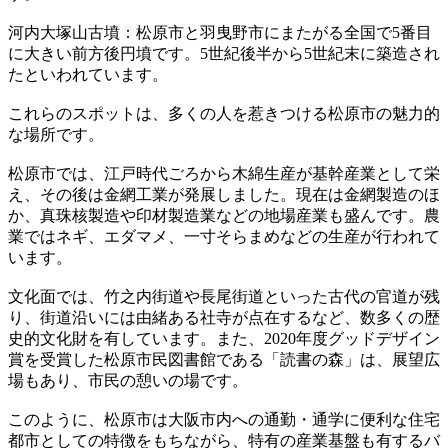
河内大塚山古墳：松原市と羽曳野市にまたがる全国で5番目
に大きい前方後円墳です。5世紀後半から5世紀末に築造され
たといわれています。
これらのスポットは、多くの人を惹きつける松原市の魅力的
な場所です。
松原市では、江戸時代ごろから木綿生産が基幹産業として栄
え、その後は金網工業が発展しました。現在は金網製造のほ
か、真珠核製造や印材製造業などの地場産業も盛んです。農
業ではネギ、エダマメ、一寸そらまめなどの生産が行われて
います。
文化面では、竹之内街道や長尾街道といった古代の官道が残
り、街道沿いには由緒ある社寺が点在するなど、数多くの歴
史的文化財を有しています。また、2020年度グッドデザイン
賞を受賞した松原市民図書館である「読書の森」は、展望広
場もあり、市民の憩いの場です。
このように、松原市は大阪市内への通勤・通学に便利な住宅
都市としての特徴をもちながら、特有の産業基盤も有するバ