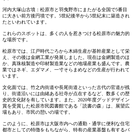
河内大塚山古墳：松原市と羽曳野市にまたがる全国で5番目
に大きい前方後円墳です。5世紀後半から5世紀末に築造され
たといわれています。
これらのスポットは、多くの人を惹きつける松原市の魅力的
な場所です。
松原市では、江戸時代ごろから木綿生産が基幹産業として栄
え、その後は金網工業が発展しました。現在は金網製造のほ
か、真珠核製造や印材製造業などの地場産業も盛んです。農
業ではネギ、エダマメ、一寸そらまめなどの生産が行われて
います。
文化面では、竹之内街道や長尾街道といった古代の官道が残
り、街道沿いには由緒ある社寺が点在するなど、数多くの歴
史的文化財を有しています。また、2020年度グッドデザイン
賞を受賞した松原市民図書館である「読書の森」は、展望広
場もあり、市民の憩いの場です。
このように、松原市は大阪市内への通勤・通学に便利な住宅
都市としての特徴をもちながら、特有の産業基盤も有するバ