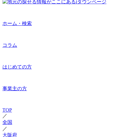
ホーム・検索
コラム
はじめての方
事業主の方
TOP
／
全国
／
大阪府