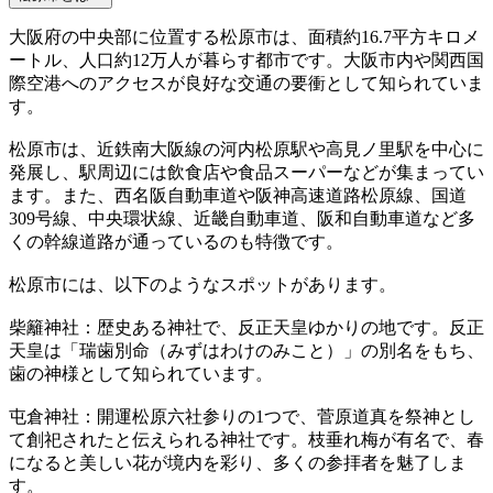
大阪府の中央部に位置する松原市は、面積約16.7平方キロメ
ートル、人口約12万人が暮らす都市です。大阪市内や関西国
際空港へのアクセスが良好な交通の要衝として知られていま
す。
松原市は、近鉄南大阪線の河内松原駅や高見ノ里駅を中心に
発展し、駅周辺には飲食店や食品スーパーなどが集まってい
ます。また、西名阪自動車道や阪神高速道路松原線、国道
309号線、中央環状線、近畿自動車道、阪和自動車道など多
くの幹線道路が通っているのも特徴です。
松原市には、以下のようなスポットがあります。
柴籬神社：歴史ある神社で、反正天皇ゆかりの地です。反正
天皇は「瑞歯別命（みずはわけのみこと）」の別名をもち、
歯の神様として知られています。
屯倉神社：開運松原六社参りの1つで、菅原道真を祭神とし
て創祀されたと伝えられる神社です。枝垂れ梅が有名で、春
になると美しい花が境内を彩り、多くの参拝者を魅了しま
す。