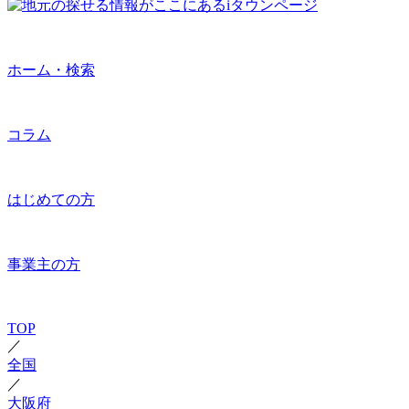
ホーム・検索
コラム
はじめての方
事業主の方
TOP
／
全国
／
大阪府