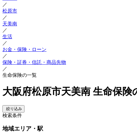
／
松原市
／
天美南
／
生活
／
お金・保険・ローン
／
保険・証券・信託・商品先物
／
生命保険の一覧
大阪府松原市天美南 生命保険
絞り込み
検索条件
地域
エリア・駅