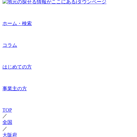
ホーム・検索
コラム
はじめての方
事業主の方
TOP
／
全国
／
大阪府