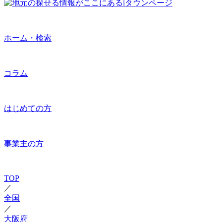
ホーム・検索
コラム
はじめての方
事業主の方
TOP
／
全国
／
大阪府