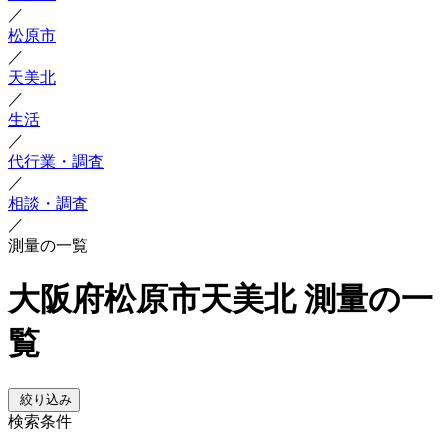
／
松原市
／
天美北
／
生活
／
代行業・調査
／
相談・調査
／
測量の一覧
大阪府松原市天美北 測量の一
覧
絞り込み
検索条件