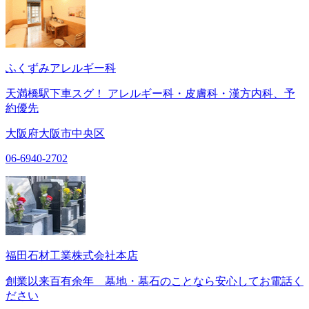
ふくずみアレルギー科
天満橋駅下車スグ！ アレルギー科・皮膚科・漢方内科、予
約優先
大阪府大阪市中央区
06-6940-2702
福田石材工業株式会社本店
創業以来百有余年 墓地・墓石のことなら安心してお電話く
ださい