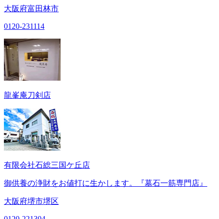
大阪府富田林市
0120-231114
龍峯庵刀剣店
有限会社石総三国ケ丘店
御供養の浄財をお値打に生かします。『墓石一筋専門店』
大阪府堺市堺区
0120-221304