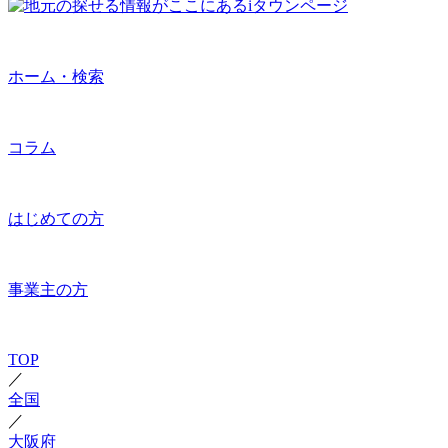
ホーム・検索
コラム
はじめての方
事業主の方
TOP
／
全国
／
大阪府