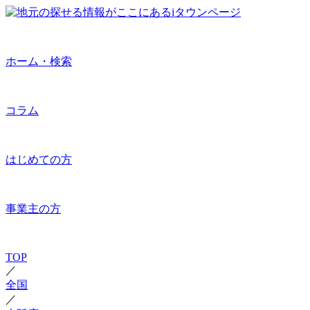
ホーム・検索
コラム
はじめての方
事業主の方
TOP
／
全国
／