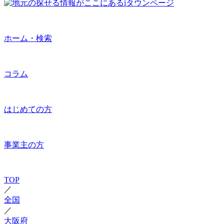
ホーム・検索
コラム
はじめての方
事業主の方
TOP
／
全国
／
大阪府