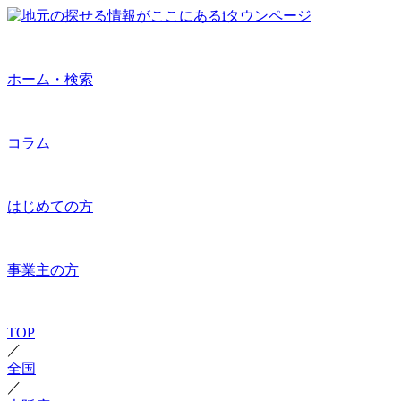
ホーム・検索
コラム
はじめての方
事業主の方
TOP
／
全国
／