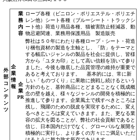
業
ロープ各種（ビニロン・ポリエステル・ポリエチ
務
レン他）シート各種（ブルーシート・トラックシ
内
ート他）荷造り用品各種、猫被害防止軽減器、動
容
物忌避関連、業務用保護用品 製造販売
弊社は５０年にわたり各種ロープ・シート・荷造
り梱包資材の製造を主軸とし、「防」をテーマと
する幅広いジャンルの製品を社会に提供し、皆様
方から「ユタカ印」として高い信頼を頂いて参り
企
ました。今後も徹底した品質管理の維持が重要で
外
業
あると考えております。 基本的には、常に新
部
情
しい「ものづくり」に果敢に挑戦し続けるという
コ
企
報
方針のもと、基幹商品にとどまることなく既成概
ン
業
念の壁を越え、様々なジャンルの開発を積極的に
テ
PR
推進して参ります。企業風土で残すべきところは
ン
残し、飛躍のための脱皮を実現するために、変え
ツ
るべきところは変えていきます。また、更なる業
容の拡大を図ることが、弊社の社会貢献であると
信じ、日本国内だけでなく、グローバルな展開を
積極的に実行し、より多くの方々にご満足いただ
けるように努力致す所存であります。