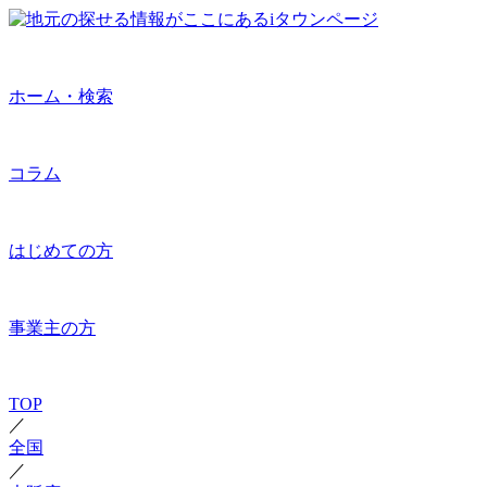
ホーム・検索
コラム
はじめての方
事業主の方
TOP
／
全国
／