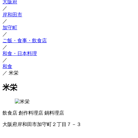
大阪府
／
岸和田市
／
加守町
／
ご飯・食事・飲食店
／
和食・日本料理
／
和食
／
米栄
米栄
飲食店
創作料理店
鍋料理店
大阪府岸和田市加守町２丁目７－３