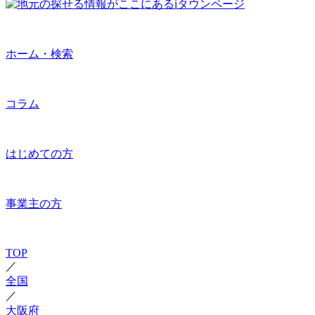
ホーム・検索
コラム
はじめての方
事業主の方
TOP
／
全国
／
大阪府