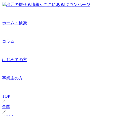
ホーム・検索
コラム
はじめての方
事業主の方
TOP
／
全国
／