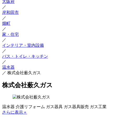
大阪府
／
岸和田市
／
畑町
／
家・住宅
／
インテリア・室内設備
／
バス・トイレ・キッチン
／
温水器
／
株式会社薮久ガス
株式会社薮久ガス
温水器
介護リフォーム
ガス器具
ガス器具販売
ガス工業
さらに表示＋