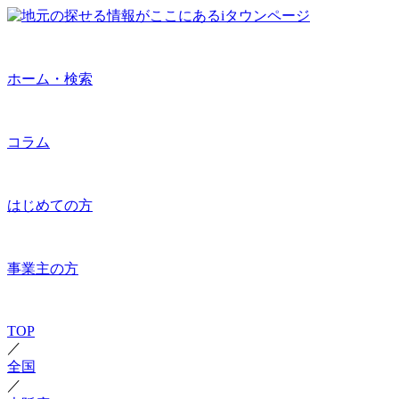
ホーム・検索
コラム
はじめての方
事業主の方
TOP
／
全国
／