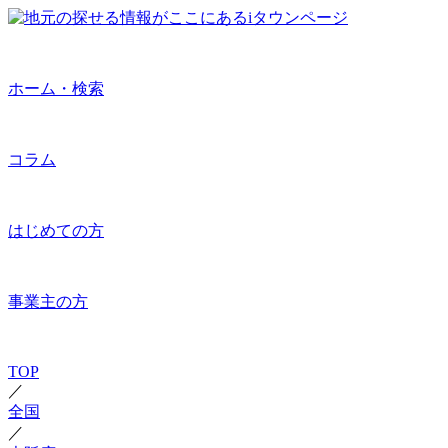
ホーム・検索
コラム
はじめての方
事業主の方
TOP
／
全国
／