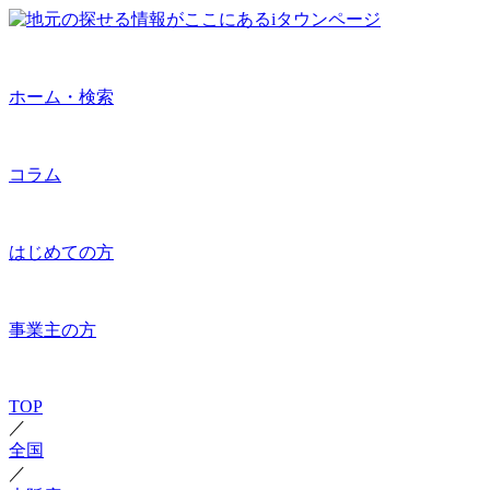
ホーム・検索
コラム
はじめての方
事業主の方
TOP
／
全国
／