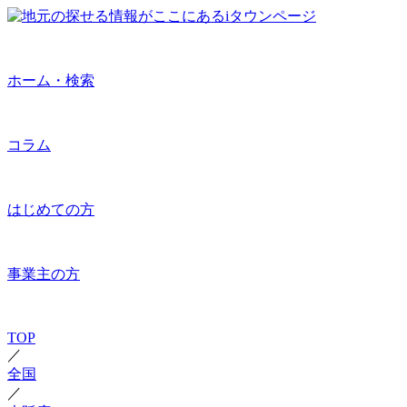
ホーム・検索
コラム
はじめての方
事業主の方
TOP
／
全国
／