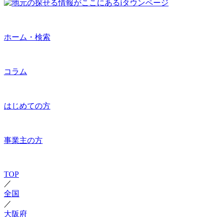
ホーム・検索
コラム
はじめての方
事業主の方
TOP
／
全国
／
大阪府