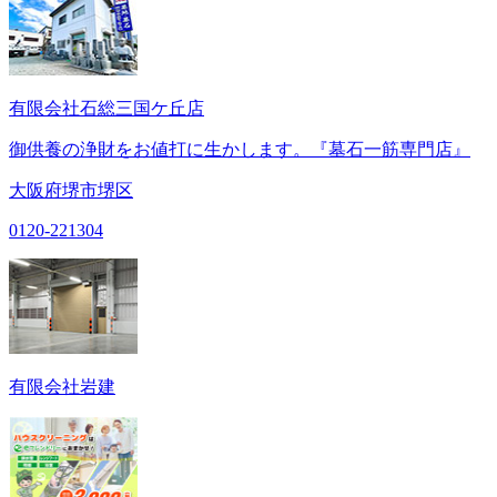
有限会社石総三国ケ丘店
御供養の浄財をお値打に生かします。『墓石一筋専門店』
大阪府堺市堺区
0120-221304
有限会社岩建