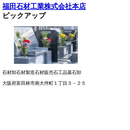
福田石材工業株式会社本店
ピックアップ
石材卸
石材製造
石材販売
石工品
墓石卸
大阪府富田林市南大伴町１丁目３－２５